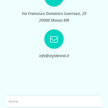
Via Francesco Domenico Guerrazzi, 29
20900 Monza MB
info@styldental.it
N
o
m