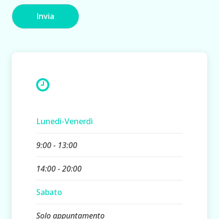
n
i
Invia
e
c
o
n
d
i
z
i
o
n
Lunedì-Venerdì
i
*
9:00 - 13:00
14:00 - 20:00
Sabato
Solo appuntamento